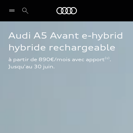
Audi
Audi A5 Avant e-hybrid 
hybride rechargeable
à partir de 890€/mois avec apport⁽¹⁾. 
Jusqu'au 30 juin.