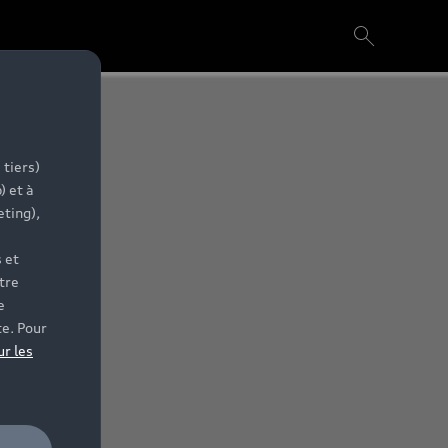
 tiers)
) et à
eting),
 et
tre
e
te. Pour
ur les