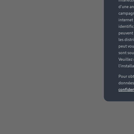
intérêts
d'une an
campagne
internet
identifi
peuvent 
les dist
peut vou
sont souv
Veuillez
l'instal
Pour obt
données 
confiden