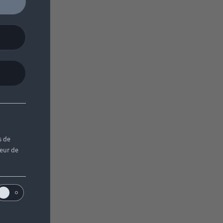
s de
teur de