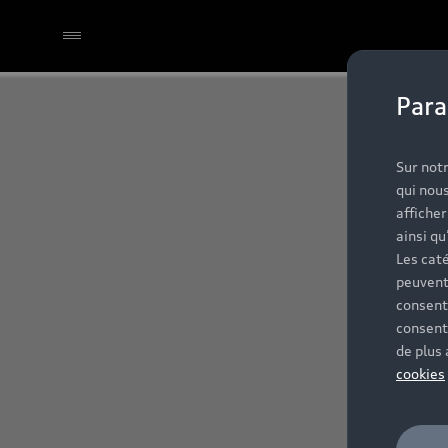
Para
Sur notr
qui nous
affiche
ainsi qu
Les caté
peuvent
consent
consent
de plus
cookies