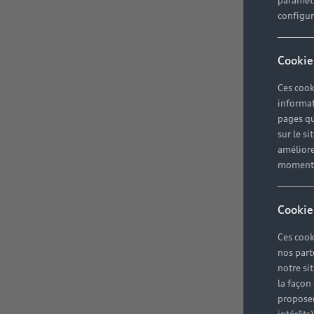
paramètr
configura
Cookie
Ces cook
informat
pages qu
sur le si
améliore
moment r
Cookie
Ces cook
nos part
notre si
la façon
proposer