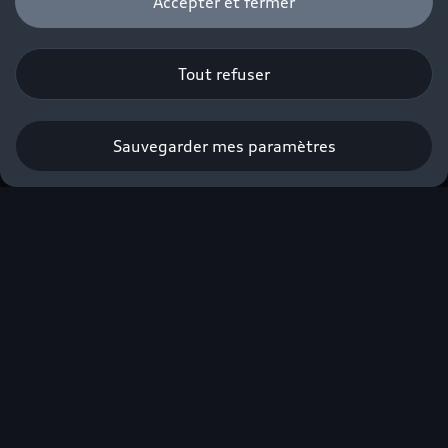
Accepter et fermer
Tout refuser
Sauvegarder mes paramètres
Nouvelle Audi Q3 e-
hybrid
À partir de 490€/mois avec apport⁽¹⁾.
Profiter de l’offre