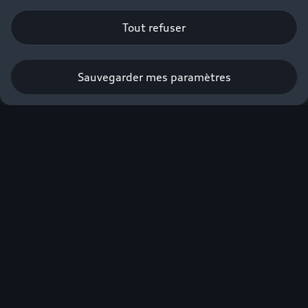
Tout refuser
Sauvegarder mes paramètres
Obtenir une offre
Audi, sans
compromis.
Plus de 900 km
d'autonomie